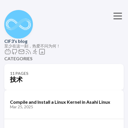
ClF3's blog
至少在这一刻，热爱不问为何！
CATEGORIES
11 PAGES
技术
Compile and Install a Linux Kernel in Asahi Linux
Mar 25, 2025