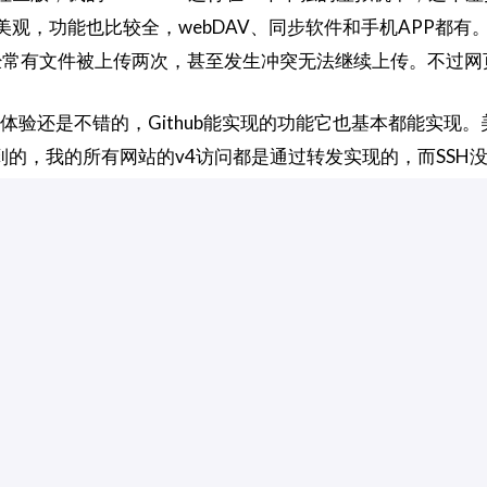
简洁美观，功能也比较全，webDAV、同步软件和手机APP
常有文件被上传两次，甚至发生冲突无法继续上传。不过网页
ea，体验还是不错的，Github能实现的功能它也基本都能实
提到的，我的所有网站的v4访问都是通过转发实现的，而SS
insight项中有一个network功能，可以可视化地查看不同
码，我在服务器上还部署了一个Code Server，也就是一
服务器上的环境进行开发。这个项目是Github上的一个开
开始自己写一个使用Vue前端+Django后端的网站。这个网站
ue.com）。