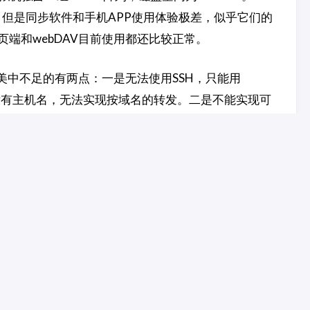
都有。但是同步软件和手机APP使用体验极差，似乎它们的
端和webDAV目前使用都还比较正常。
现。美中不足的有两点：一是无法使用SSH，只能用
H没有主机名，无法实现按域名的转发。二是不能实现可
分支之间的关系，但Gitea目前没有这个功能。
个网页版的VS Code。这样无论在哪里，使用什么设
源项目，链接在
这里
。
主要会分享一些中V相关的资源，将使用tianyi.moe