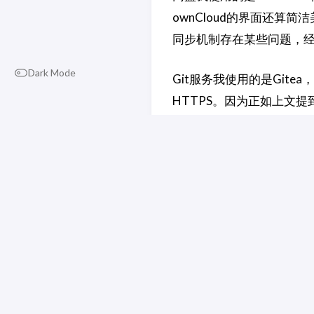
ownCloud的界面还算
同步机制存在某些问题，经
Dark Mode
Git服务我使用的是Git
HTTPS。因为正如上文
视化查看分支，Github的
此外，为了实现随时随地写代
备，只要能联网，就能使用
接下来我打算学习Vue，从头
这个域名（可能还有tianyibl
服务器